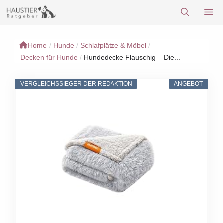
Zum
M
Inhalt
springen
Home
/
Hunde
/
Schlafplätze & Möbel
/
Decken für Hunde
/
Hundedecke Flauschig – Die...
VERGLEICHSSIEGER DER REDAKTION
ANGEBOT