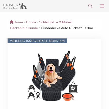
Zum
M
Inhalt
springen
Home
/
Hunde
/
Schlafplätze & Möbel
/
Decken für Hunde
/
Hundedecke Auto Rücksitz Teilbar...
VERGLEICHSSIEGER DER REDAKTION