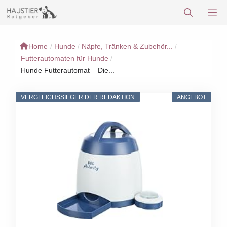
Zum
M
Inhalt
springen
Home
/
Hunde
/
Näpfe, Tränken & Zubehör...
/
Futterautomaten für Hunde
/
Hunde Futterautomat – Die...
VERGLEICHSSIEGER DER REDAKTION
ANGEBOT