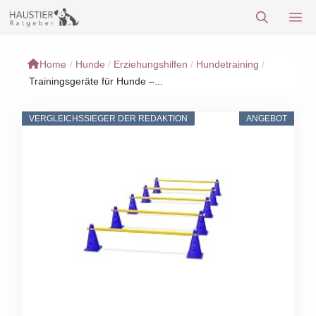
Zum
M
Inhalt
springen
Home
/
Hunde
/
Erziehungshilfen
/
Hundetraining
/
Trainingsgeräte für Hunde –...
VERGLEICHSSIEGER DER REDAKTION
ANGEBOT