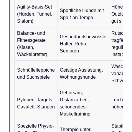
Agility-Basis-Set
Höhenvers
Sportliche Hunde mit
(Hürden, Tunnel,
Outdoor-g
Spaß an Tempo
Slalom)
gut sichtb
Balance- und
Rutschfes
Gesundheitsbewusste
Fitnessgeräte
tragfähig,
Halter, Reha,
(Kissen,
regulierb
Senioren
Wackelbretter)
Instabilitä
Waschbar
Schnüffelteppiche
Geistige Auslastung,
variabler
und Suchspiele
Wohnungshunde
Schwierig
Gehorsam,
Pylonen, Targets,
Distanzarbeit,
Leicht, mo
Cavaletti-Stangen
schonendes
höhenvers
Muskeltraining
Spezielle Physio-
Stabile
Therapie unter