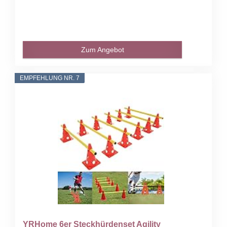
Zum Angebot
EMPFEHLUNG NR. 7
YRHome 6er Steckhürdenset Agility