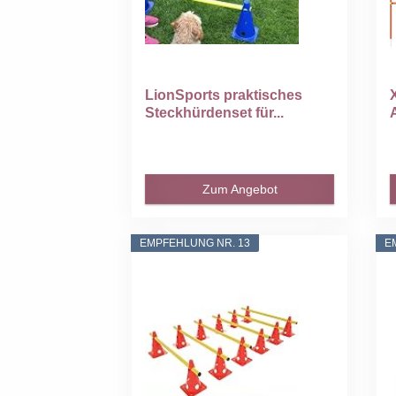
LionSports praktisches
Steckhürdenset für...
Zum Angebot
EMPFEHLUNG NR. 13
E