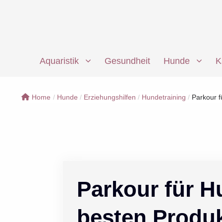
Zum
Inhalt
springen
Aquaristik
Gesundheit
Hunde
K
Home
/
Hunde
/
Erziehungshilfen
/
Hundetraining
/
Parkour f
Parkour für H
besten Produ