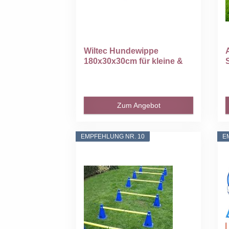
Wiltec Hundewippe
180x30x30cm für kleine &
große...
Zum Angebot
EMPFEHLUNG NR. 10
E