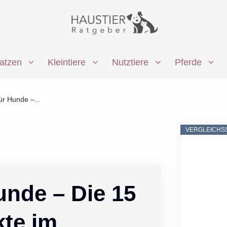
atzen
Kleintiere
Nutztiere
Pferde
ür Hunde –...
VERGLEICHS
unde – Die 15
kte im