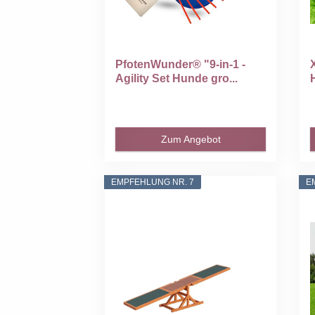
PfotenWunder® "9-in-1 -
Agility Set Hunde gro...
Zum Angebot
EMPFEHLUNG NR. 7
E