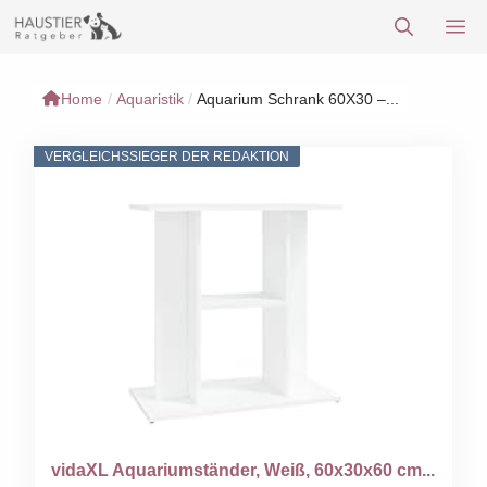
Zum
M
Inhalt
springen
Home
/
Aquaristik
/
Aquarium Schrank 60X30 –...
VERGLEICHSSIEGER DER REDAKTION
vidaXL Aquariumständer, Weiß, 60x30x60 cm...