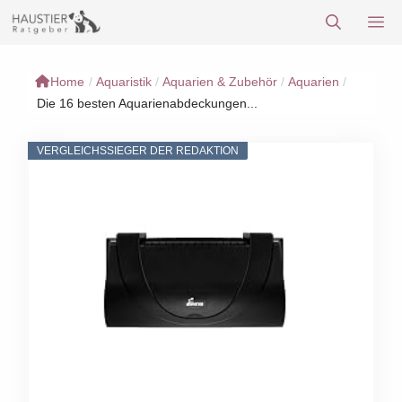
Zum
M
Inhalt
springen
Home
/
Aquaristik
/
Aquarien & Zubehör
/
Aquarien
/
Die 16 besten Aquarienabdeckungen...
VERGLEICHSSIEGER DER REDAKTION