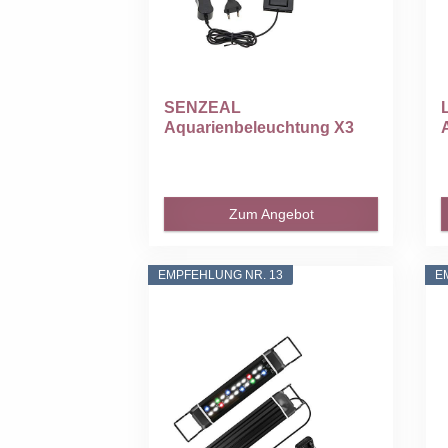
SENZEAL
Aquarienbeleuchtung X3
Aquarien Led Lampe...
Zum Angebot
EMPFEHLUNG NR. 13
E