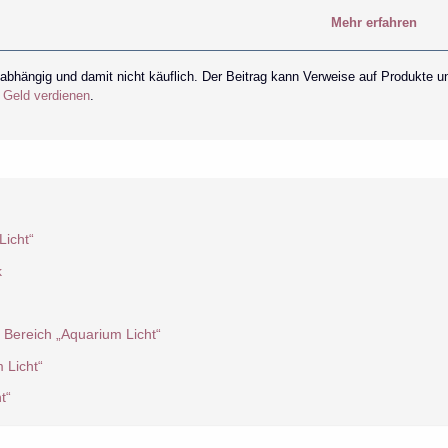
Mehr erfahren
nabhängig und damit nicht käuflich. Der Beitrag kann Verweise auf Produkte u
r Geld verdienen
.
icht“
k
 Bereich „Aquarium Licht“
 Licht“
t“