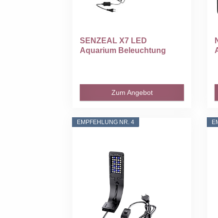
SENZEAL X7 LED
Aquarium Beleuchtung
Zwillinge...
v
Zum Angebot
EMPFEHLUNG NR. 4
E