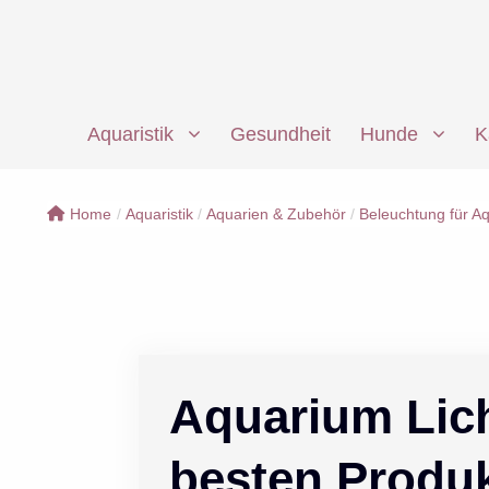
Zum
Inhalt
springen
Aquaristik
Gesundheit
Hunde
K
Home
/
Aquaristik
/
Aquarien & Zubehör
/
Beleuchtung für A
Aquarium Lich
besten Produ