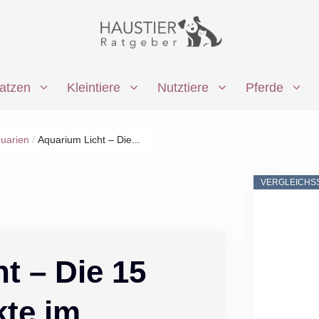
atzen
Kleintiere
Nutztiere
Pferde
quarien
/
Aquarium Licht – Die...
VERGLEICHS
t – Die 15
kte im