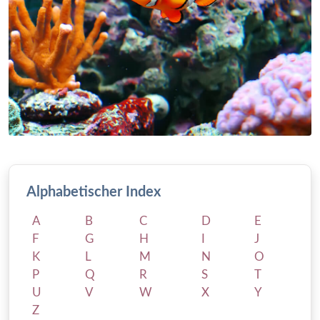
Alphabetischer Index
A
B
C
D
E
F
G
H
I
J
K
L
M
N
O
P
Q
R
S
T
U
V
W
X
Y
Z