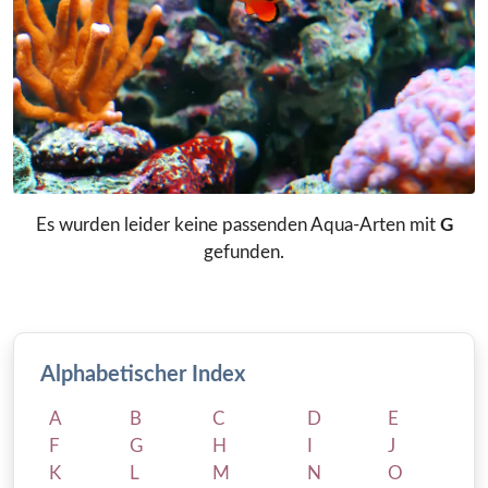
Es wurden leider keine passenden Aqua-Arten mit
G
gefunden.
Alphabetischer Index
A
B
C
D
E
F
G
H
I
J
K
L
M
N
O