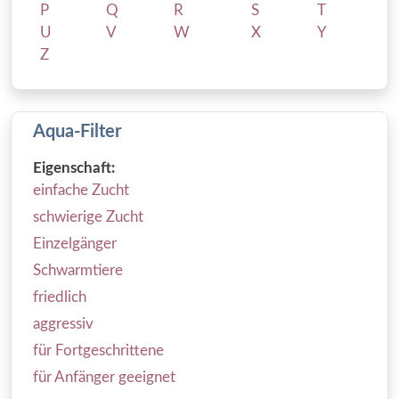
P
Q
R
S
T
U
V
W
X
Y
Z
Aqua-Filter
Eigenschaft:
einfache Zucht
schwierige Zucht
Einzelgänger
Schwarmtiere
friedlich
aggressiv
für Fortgeschrittene
für Anfänger geeignet