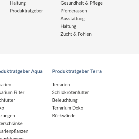
Haltung
Gesundheit & Pflege
Produktratgeber
Pferderassen
Ausstattung
Haltung
Zucht & Fohlen
oduktratgeber Aqua
Produktratgeber Terra
arien
Terrarien
arium Filter
Schildkrötenfutter
chfutter
Beleuchtung
ko
Terrarium Deko
izungen
Rückwände
erschränke
arienpflanzen