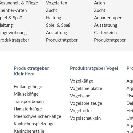
esundheit & Pflege
Vogelarten
Arten
leintier-Arten
Zucht
Zucht
piel & Spaß
Haltung
Aquarientypen
altung
Spiel & Spaß
Ausstattung
ingewöhnung
Austattung
Gartenteich
roduktratgeber
Produktratgeber
Produktratgeber
Produktratgeber
Produktratgeber Vögel
Pr
Kleintiere
Vogelkäfige
Aqu
Freilaufgehege
Vogelspielplätze
Aqu
Mäusekäfige
Vogelsand
Fis
Transportboxen
Vogelspielzeuge
De
Hamsterkäfige
Vogelfutter
He
Meerschweinchenkäfige
Vogelschaukeln
Unt
Kaninchenspielzeuge
Aqu
Kaninchenställe