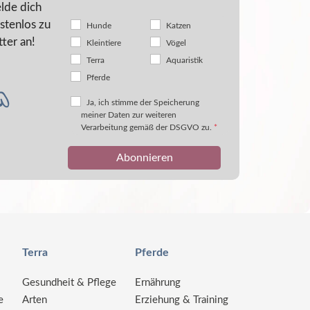
lde dich
stenlos zu
Hunde
Katzen
ter an!
Kleintiere
Vögel
Terra
Aquaristik
Pferde
Ja, ich stimme der Speicherung
meiner Daten zur weiteren
Verarbeitung gemäß der DSGVO zu.
*
Terra
Pferde
Gesundheit & Pflege
Ernährung
e
Arten
Erziehung & Training