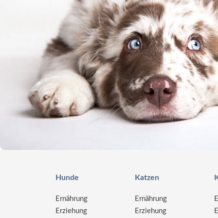
Hunde
Katzen
K
Ernährung
Ernährung
E
Erziehung
Erziehung
E