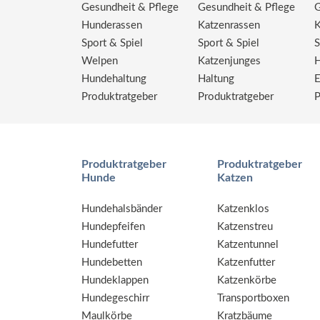
Gesundheit & Pflege
Gesundheit & Pflege
G
Hunderassen
Katzenrassen
K
Sport & Spiel
Sport & Spiel
S
Welpen
Katzenjunges
H
Hundehaltung
Haltung
E
Produktratgeber
Produktratgeber
P
Produktratgeber
Produktratgeber
Hunde
Katzen
Hundehalsbänder
Katzenklos
Hundepfeifen
Katzenstreu
Hundefutter
Katzentunnel
Hundebetten
Katzenfutter
Hundeklappen
Katzenkörbe
Hundegeschirr
Transportboxen
Maulkörbe
Kratzbäume